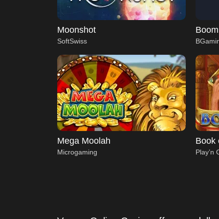
Moonshot
Boom 
SoftSwiss
BGami
Mega Moolah
Book 
Microgaming
Play’n