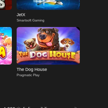
JetX
Smartsoft Gaming
The Dog House
Pragmatic Play