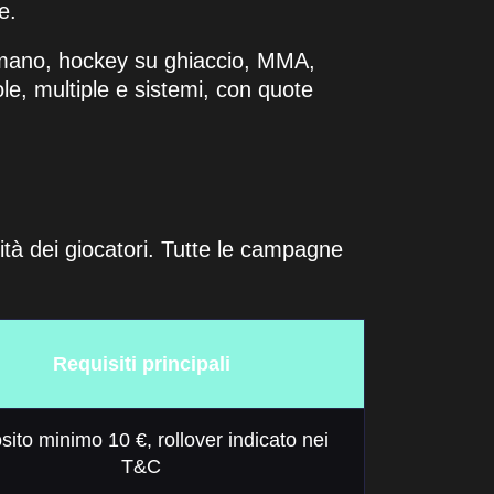
e.
llamano, hockey su ghiaccio, MMA,
e, multiple e sistemi, con quote
ità dei giocatori. Tutte le campagne
Requisiti principali
ito minimo 10 €, rollover indicato nei
T&C