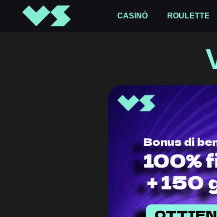
CASINÒ
ROULETTE