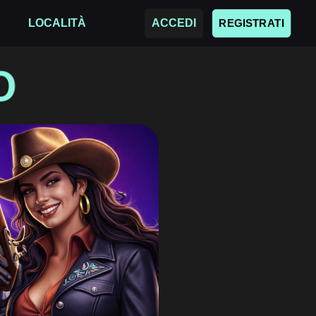
LOCALITÀ
ACCEDI
REGISTRATI
O