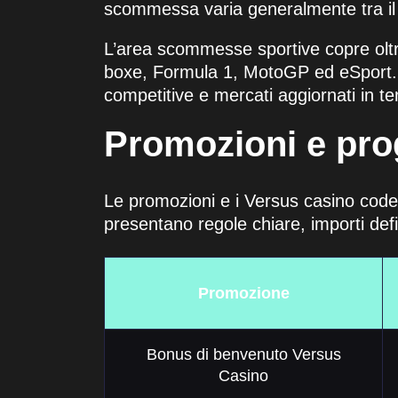
scommessa varia generalmente tra il 
L’area scommesse sportive copre oltre
boxe, Formula 1, MotoGP ed eSport. S
competitive e mercati aggiornati in t
Promozioni e pr
Le promozioni e i Versus casino code 
presentano regole chiare, importi defi
Promozione
Bonus di benvenuto Versus
Casino