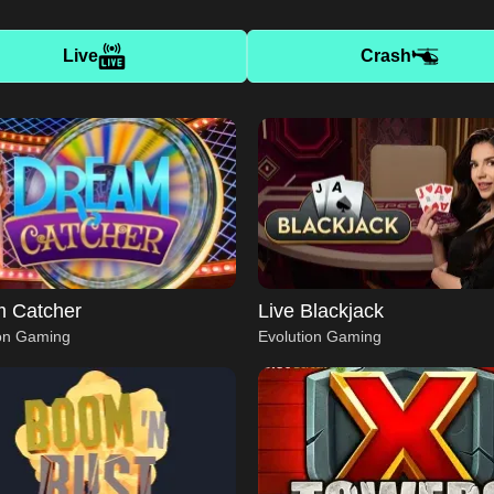
Live
Crash
 Catcher
Live Blackjack
ion Gaming
Evolution Gaming