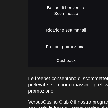
Bonus di benvenuto
Scommesse
Ricariche settimanali
Freebet promozionali
Cashback
Le freebet consentono di scommettere 
prelevate e l’importo massimo prelevab
promozione.
VersusCasino Club è il nostro progr